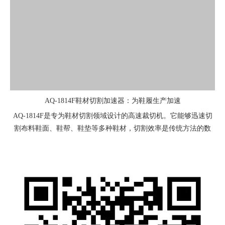
AQ-1814F鞋材切割加速器：为鞋履生产加速
AQ-1814F是专为鞋材切割领域设计的高速裁切机。它能够迅速切
割布料鞋面、鞋帮、鞋垫等多种鞋材，切割效率是传统方法的数
倍，显著提升了鞋履生产的整体速度。得益于先进的双横梁齿条传
动装置与双激光头设计，AQ-1814F在切割过程中保持了极高的稳
定性和精度，确保了产品质量的可靠性。这款机器的出现，无疑为
鞋材切割行业注入了新的活力，推动了鞋履生产的快速发展。
AQ-1820F毛绒真皮高效切割机：速度与精度的完美结合
AQ-1820F则针对毛绒玩具、汽车脚垫坐垫、带毛真皮等材质进行
了全面优化。其强大的激光切割能力能够轻松应对这些复杂材质，